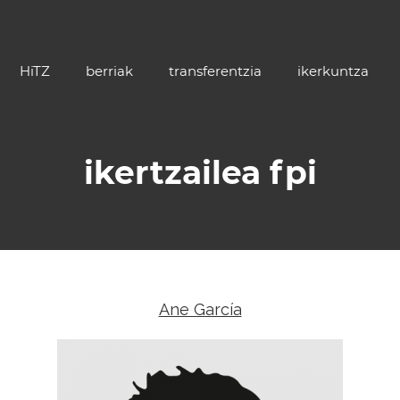
HiTZ
berriak
transferentzia
ikerkuntza
ikertzailea fpi
Ane García