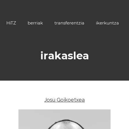
HiTZ
berriak
transferentzia
ikerkuntza
irakaslea
Josu Goikoetxea