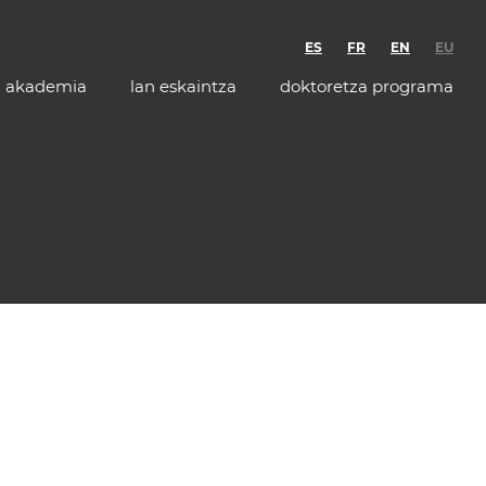
ES
FR
EN
EU
akademia
lan eskaintza
doktoretza programa