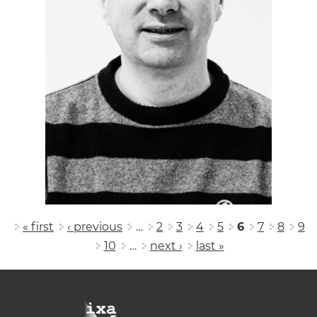
Pages
« first
‹ previous
…
2
3
4
5
6
7
8
9
10
…
next ›
last »