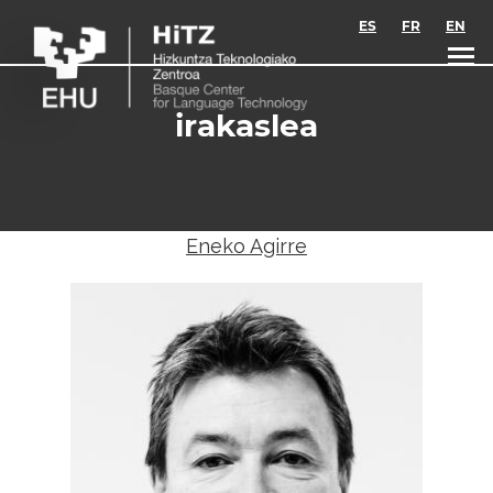
Skip to main content
ES
FR
EN
irakaslea
Eneko Agirre