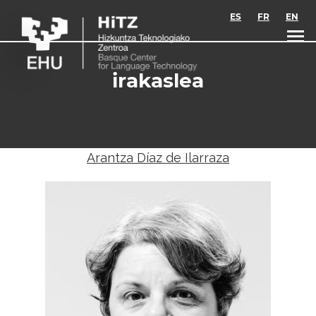
Skip to main content
ES
FR
EN
irakaslea
Arantza Díaz de Ilarraza