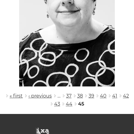
Pages
« first
‹ previous
…
37
38
39
40
41
42
43
44
45