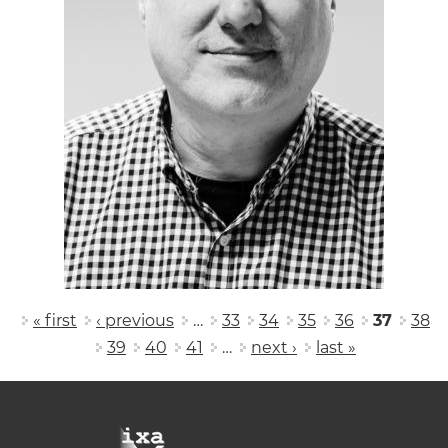
Pages
« first
‹ previous
…
33
34
35
36
37
38
39
40
41
…
next ›
last »