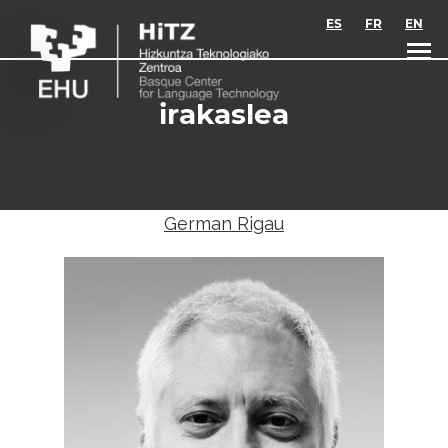
Skip to main content
ES
FR
EN
irakaslea
German Rigau