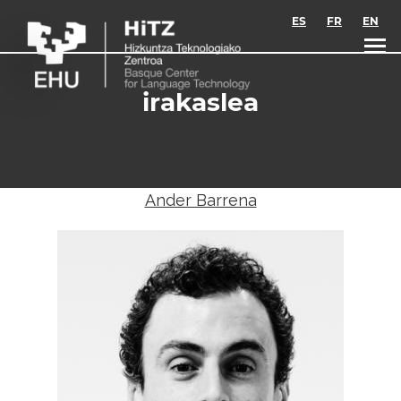
Skip to main content
ES
FR
EN
irakaslea
Ander Barrena