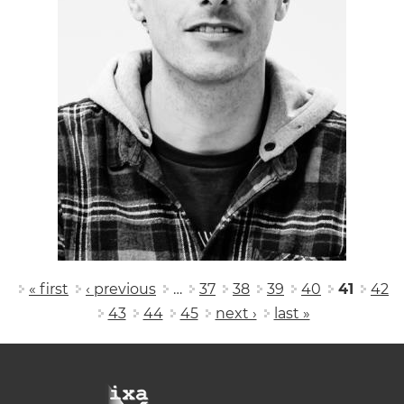
Pages
« first
‹ previous
…
37
38
39
40
41
42
43
44
45
next ›
last »