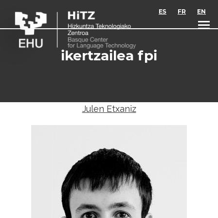
Skip to main content
ES
FR
EN
ikertzailea fpi
Julen Etxaniz