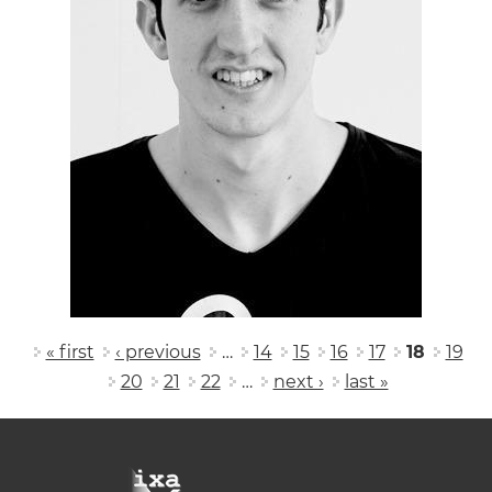
Pages
« first
‹ previous
…
14
15
16
17
18
19
20
21
22
…
next ›
last »