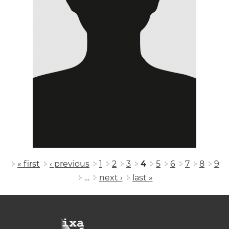
Pages
« first
‹ previous
1
2
3
4
5
6
7
8
9
…
next ›
last »