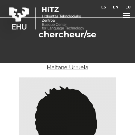
Skip to main content
ES
EN
EU
chercheur/se
Maitane Urruela