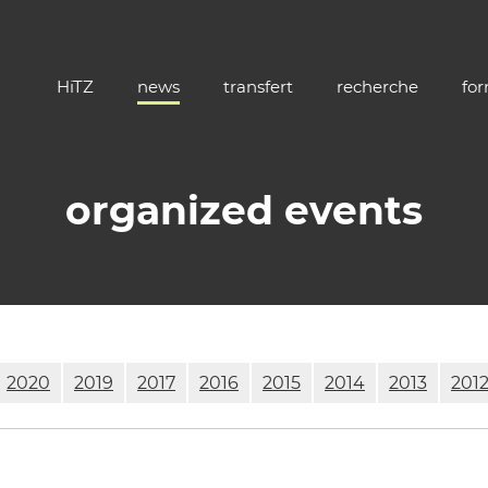
HiTZ
news
transfert
recherche
fo
organized events
2020
2019
2017
2016
2015
2014
2013
201