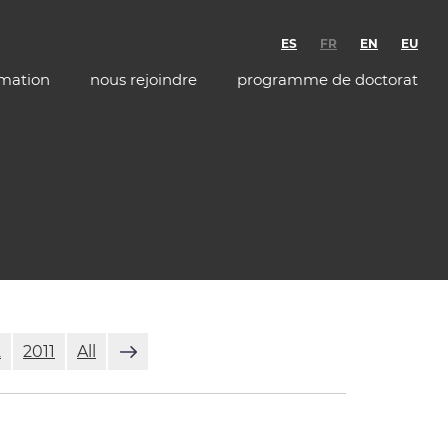
ES
FR
EN
EU
rmation
nous rejoindre
programme de doctorat
2
2011
All