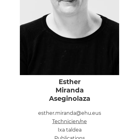
Esther
Miranda
Aseginolaza
esther.miranda@ehu.eus
Technicien/ne
Ixa taldea
Publications