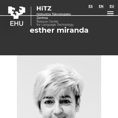
Skip to main content
ES
EN
EU
esther miranda