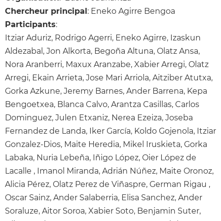
Chercheur principal
: Eneko Agirre Bengoa
Participants
:
Itziar Aduriz, Rodrigo Agerri, Eneko Agirre, Izaskun
Aldezabal, Jon Alkorta, Begoña Altuna, Olatz Ansa,
Nora Aranberri, Maxux Aranzabe, Xabier Arregi, Olatz
Arregi, Ekain Arrieta, Jose Mari Arriola, Aitziber Atutxa,
Gorka Azkune, Jeremy Barnes, Ander Barrena, Kepa
Bengoetxea, Blanca Calvo, Arantza Casillas, Carlos
Dominguez, Julen Etxaniz, Nerea Ezeiza, Joseba
Fernandez de Landa, Iker García, Koldo Gojenola, Itziar
Gonzalez-Dios, Maite Heredia, Mikel Iruskieta, Gorka
Labaka, Nuria Lebeña, Iñigo López, Oier López de
Lacalle , Imanol Miranda, Adrián Núñez, Maite Oronoz,
Alicia Pérez, Olatz Perez de Viñaspre, German Rigau ,
Oscar Sainz, Ander Salaberria, Elisa Sanchez, Ander
Soraluze, Aitor Soroa, Xabier Soto, Benjamin Suter,