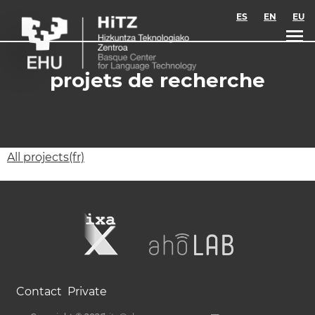
Skip to main content
ES
EN
EU
projets de recherche
All projects(fr)
Contact
Private