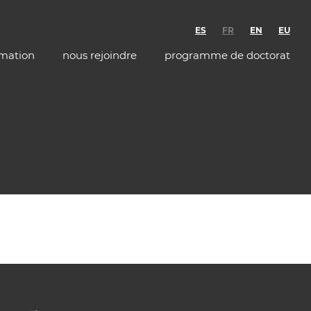
ES
FR
EN
EU
rmation
nous rejoindre
programme de doctorat