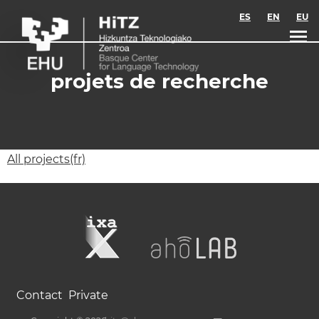
Skip to main content
ES
EN
EU
projets de recherche
All projects(fr)
Contact
Private