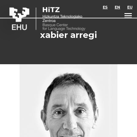
Skip to main content
ES
EN
EU
xabier arregi