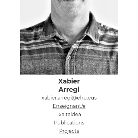
Xabier
Arregi
xabier.arregi@ehu.eus
Enseignant/e
Ixa taldea
Publications
Projects