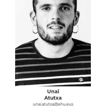
Unai
Atutxa
unai.atutxa@ehu.eus