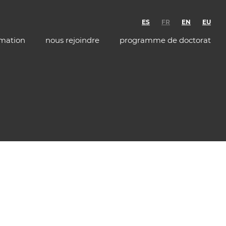
ES
FR
EN
EU
rmation
nous rejoindre
programme de doctorat