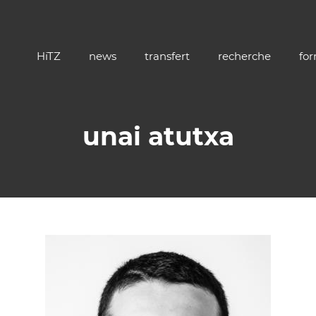
HiTZ
news
transfert
recherche
fo
unai atutxa