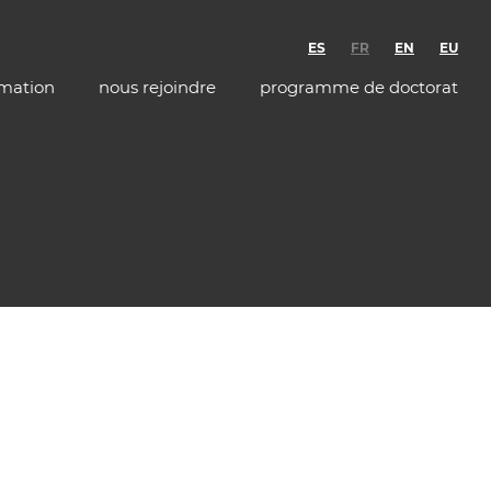
ES
FR
EN
EU
rmation
nous rejoindre
programme de doctorat