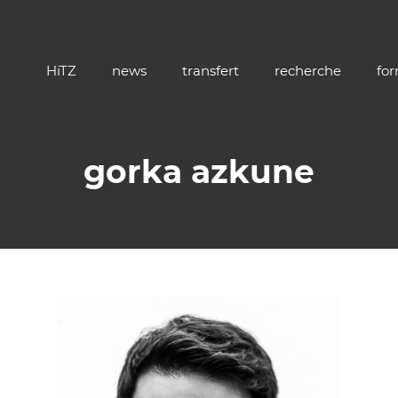
HiTZ
news
transfert
recherche
fo
gorka azkune