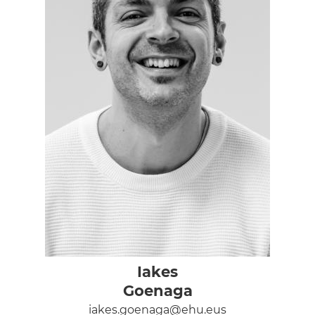
Iakes
Goenaga
iakes.goenaga@ehu.eus