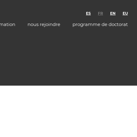
ES
FR
EN
EU
rmation
nous rejoindre
programme de doctorat