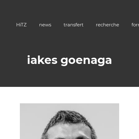
HiTZ
news
transfert
recherche
fo
iakes goenaga