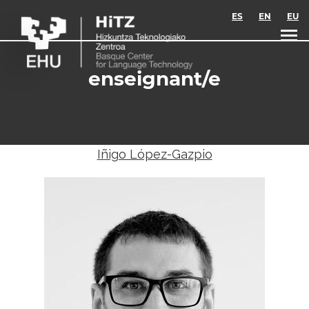
Skip to main content
ES
EN
EU
enseignant/e
Iñigo López-Gazpio