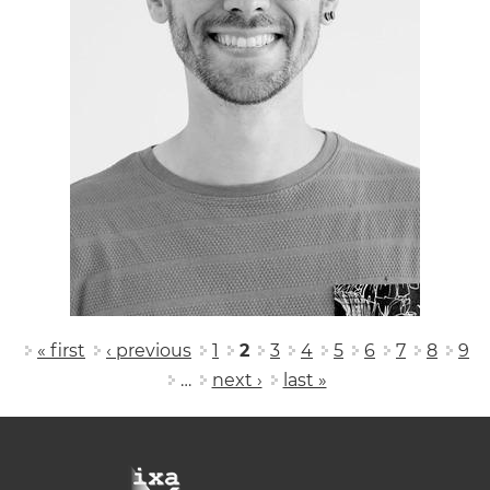
Pages
« first
‹ previous
1
2
3
4
5
6
7
8
9
…
next ›
last »