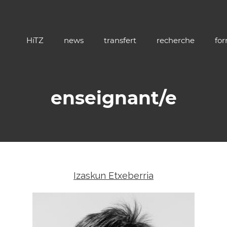
HiTZ
news
transfert
recherche
fo
enseignant/e
Izaskun Etxeberria