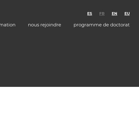
ES
FR
EN
EU
rmation
nous rejoindre
programme de doctorat