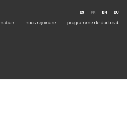
ES
FR
EN
EU
rmation
nous rejoindre
programme de doctorat