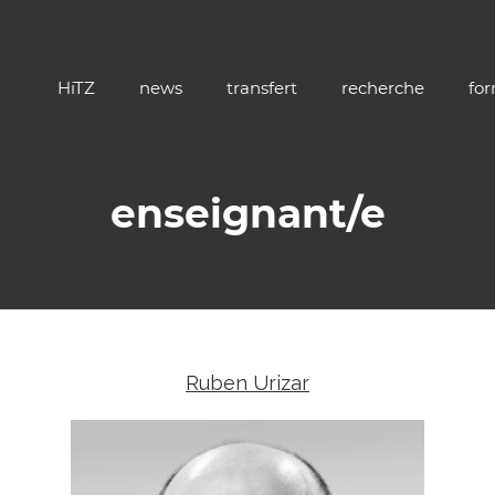
HiTZ
news
transfert
recherche
fo
enseignant/e
Ruben Urizar