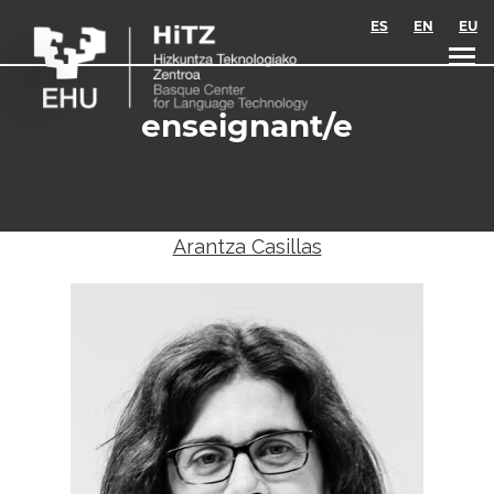
Skip to main content
ES
EN
EU
enseignant/e
Arantza Casillas