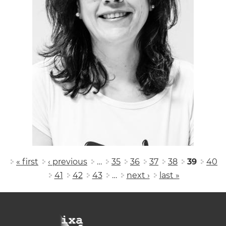
Pages
« first
‹ previous
…
35
36
37
38
39
40
41
42
43
…
next ›
last »