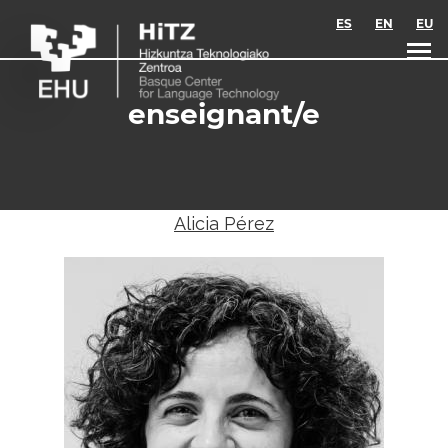
Skip to main content
ES
EN
EU
enseignant/e
Alicia Pérez