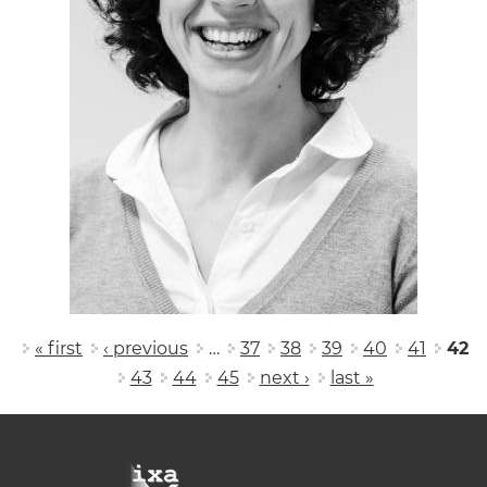
Pages
« first
‹ previous
…
37
38
39
40
41
42
43
44
45
next ›
last »