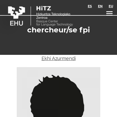
Skip to main content
ES
EN
EU
chercheur/se fpi
Ekhi Azurmendi