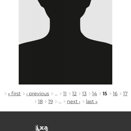
Pages
« first
‹ previous
…
11
12
13
14
15
16
17
18
19
…
next ›
last »