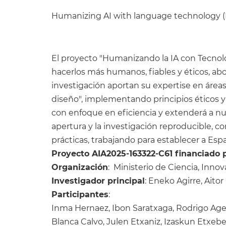
Humanizing AI with language technology
El proyecto "Humanizando la IA con Tecnol
hacerlos más humanos, fiables y éticos, abo
investigación aportan su expertise en área
diseño", implementando principios éticos 
con enfoque en eficiencia y extenderá a nu
apertura y la investigación reproducible, c
prácticas, trabajando para establecer a Esp
Proyecto AIA2025-163322-C61 financiado p
Organización
: Ministerio de Ciencia, Inno
Investigador principal
: Eneko Agirre, Aitor
Participantes
:
Inma Hernaez, Ibon Saratxaga, Rodrigo Ager
Blanca Calvo, Julen Etxaniz, Izaskun Etxeberr