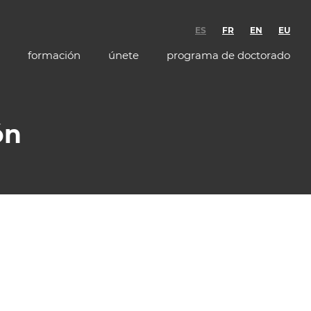
ES
FR
EN
EU
formación
únete
programa de doctorado
ón