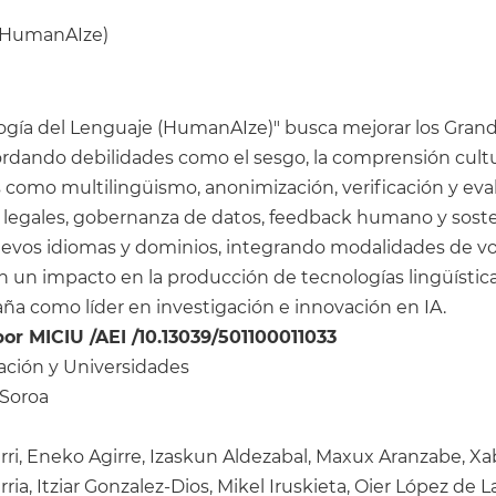
 (HumanAIze)
ogía del Lenguaje (HumanAIze)" busca mejorar los Gran
rdando debilidades como el sesgo, la comprensión cultural
s como multilingüismo, anonimización, verificación y eva
y legales, gobernanza de datos, feedback humano y sost
evos idiomas y dominios, integrando modalidades de voz 
on un impacto en la producción de tecnologías lingüísti
aña como líder en investigación e innovación en IA.
or MICIU /AEI /10.13039/501100011033
vación y Universidades
 Soroa
ri, Eneko Agirre, Izaskun Aldezabal, Maxux Aranzabe, Xa
ia, Itziar Gonzalez-Dios, Mikel Iruskieta, Oier López de La