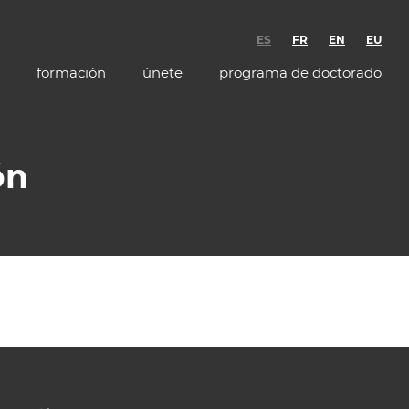
ES
FR
EN
EU
formación
únete
programa de doctorado
ón