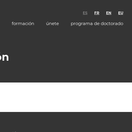
ES
FR
EN
EU
formación
únete
programa de doctorado
ón