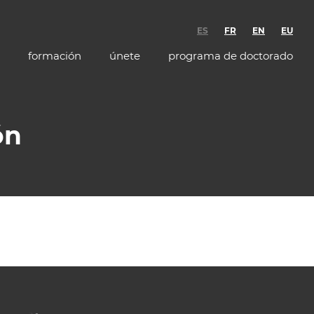
ES
FR
EN
EU
formación
únete
programa de doctorado
ón