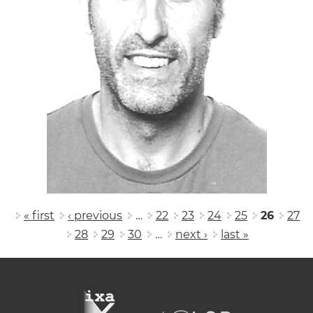
Pages
« first
‹ previous
…
22
23
24
25
26
27
28
29
30
…
next ›
last »