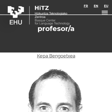
Skip to main content
FR
EN
EU
profesor/a
Kepa Bengoetxea