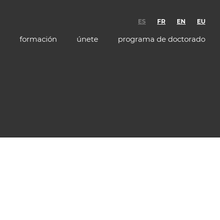
ES
FR
EN
EU
formación
únete
programa de doctorado