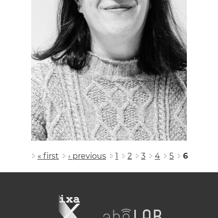
Pages
« first
‹ previous
1
2
3
4
5
6