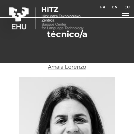
Skip to main content
FR
EN
EU
técnico/a
Amaia Lorenzo