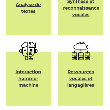
Synthèse et
Analyse de
reconnaissance
textes
vocales
Interaction
Ressources
homme-
vocales et
machine
langagières