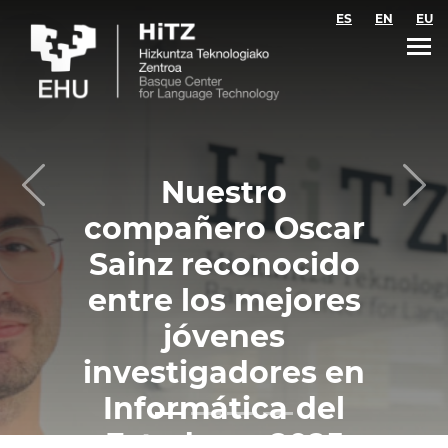
Skip to main content
ES
EN
EU
Nuestro
Previous
Nex
compañero Oscar
Sainz reconocido
entre los mejores
jóvenes
investigadores en
Informática del
Estado en 2025