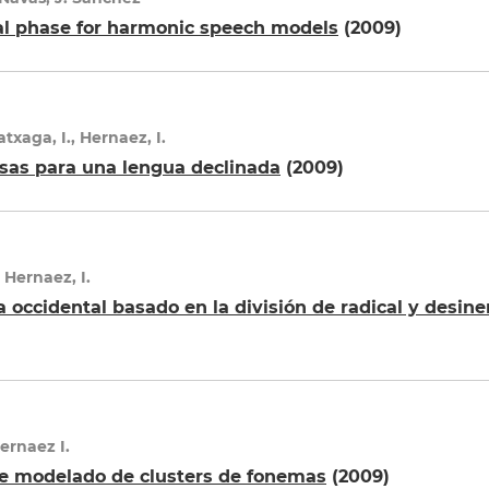
nal phase for harmonic speech models
(2009)
ratxaga, I., Hernaez, I.
usas para una lengua declinada
(2009)
, Hernaez, I.
a occidental basado en la división de radical y desin
Hernaez I.
e modelado de clusters de fonemas
(2009)