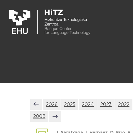
Skip to main content
2026
2025
2024
2023
2022
2008
I. Saratxaga, I. Hernáez, D. Erro, E