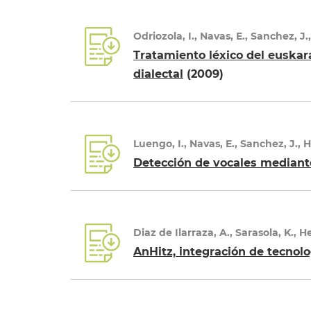
Odriozola, I., Navas, E., Sanchez, J.
Tratamiento léxico del euskar
dialectal
(2009)
Luengo, I., Navas, E., Sanchez, J., 
Detección de vocales mediant
Diaz de Ilarraza, A., Sarasola, K., He
AnHitz, integración de tecnolo