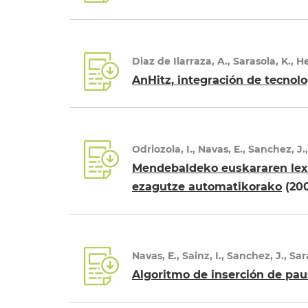
Diaz de Ilarraza, A., Sarasola, K., He
AnHitz, integración de tecnolo
Odriozola, I., Navas, E., Sanchez, J.,
Mendebaldeko euskararen lexi
ezagutze automatikorako
(20
Navas, E., Sainz, I., Sanchez, J., Sa
Algoritmo de inserción de pa