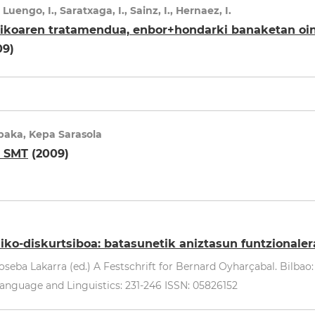
 Luengo, I., Saratxaga, I., Sainz, I., Hernaez, I.
koaren tratamendua, enbor+hondarki banaketan oinar
09)
abaka, Kepa Sarasola
e SMT
(2009)
ko-diskurtsiboa: batasunetik aniztasun funtzionaler
seba Lakarra (ed.) A Festschrift for Bernard Oyharçabal. Bilbao
Language and Linguistics: 231-246 ISSN: 05826152