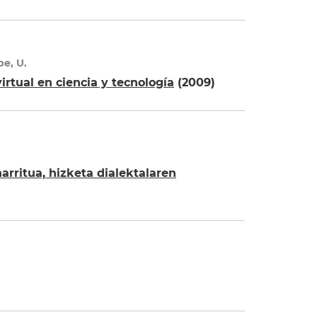
spe, U.
irtual en ciencia y tecnología
(2009)
ritua, hizketa dialektalaren