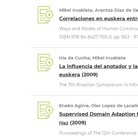
Mikel Iruskieta, Arantza Díaz de Il
Correlaciones en euskera entre
Ways and Modes of Human Communicati
ISBN 978-84-8427-759-0, pp: 963 - 97
Iria da Cunha, Mikel Iruskieta
La influencia del anotador y l
euskera
(2009)
The 7th Brazilian Symposium in Inf
Eneko Agirre, Oier Lopez de Lacall
Supervised Domain Adaption 
(2009)
file2
Proceedings of The 12th Conference 