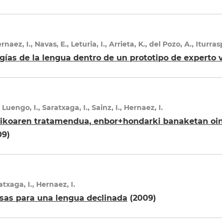
rnaez, I., Navas, E., Leturia, I., Arrieta, K., del Pozo, A., Iturra
gías de la lengua dentro de un prototipo de experto v
 Luengo, I., Saratxaga, I., Sainz, I., Hernaez, I.
koaren tratamendua, enbor+hondarki banaketan oinar
09)
ratxaga, I., Hernaez, I.
usas para una lengua declinada
(2009)