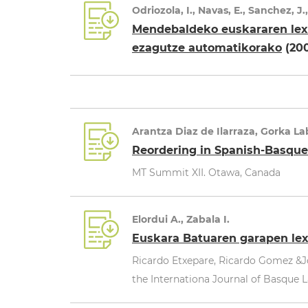
Odriozola, I., Navas, E., Sanchez, J.,
Mendebaldeko euskararen lexi
ezagutze automatikorako
(20
Arantza Diaz de Ilarraza, Gorka L
Reordering in Spanish-Basqu
MT Summit XII. Otawa, Canada
Elordui A., Zabala I.
Euskara Batuaren garapen lexi
Ricardo Etxepare, Ricardo Gomez &Jo
the Internationa Journal of Basque 