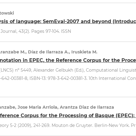
ntowski
is of language: SemEval-2007 and beyond (Introduct
ournal, 43(2). Pages 97-104. ISSN
 Aranzabe M., Díaz de Ilarraza A., Iruskieta M.
nnotation in EPEC, the Reference Corpus for the Proc
NCS) nº 5449, Alexander Gelbukh (Ed.), Computational Linguistic
3-642-00381-8, ISBN-13: 978-3-642-00381-3. 10th International Con
nzabe, Jose Maria Arriola, Arantza Diaz de Ilarraza
ference Corpus for the Processing of Basque (EPEC): 
eory 5-2 (2009), 241-269. Mouton de Gruyter. Berlin-New York. Pr