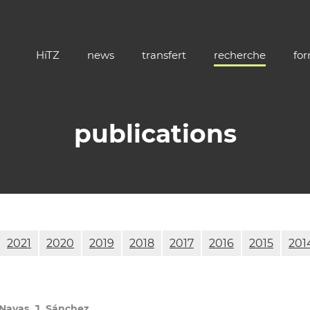
HiTZ
news
transfert
recherche
fo
publications
2021
2020
2019
2018
2017
2016
2015
201
. Navas, J. Sánchez