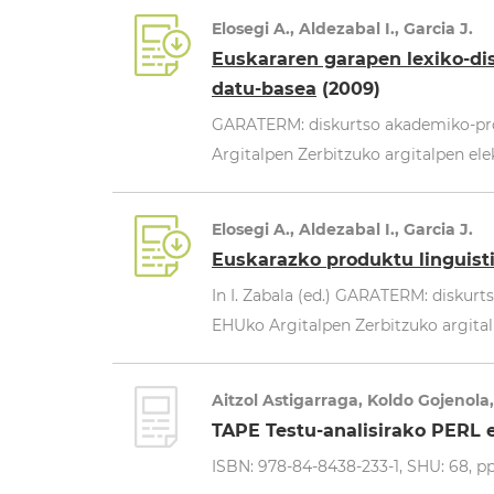
Elosegi A., Aldezabal I., Garcia J.
Euskararen garapen lexiko-dis
datu-basea
(2009)
GARATERM: diskurtso akademiko-prof
Argitalpen Zerbitzuko argitalpen ele
Elosegi A., Aldezabal I., Garcia J.
Euskarazko produktu linguist
In I. Zabala (ed.) GARATERM: diskurt
EHUko Argitalpen Zerbitzuko argitalp
Aitzol Astigarraga, Koldo Gojenola
TAPE Testu-analisirako PERL 
ISBN: 978-84-8438-233-1, SHU: 68, pp