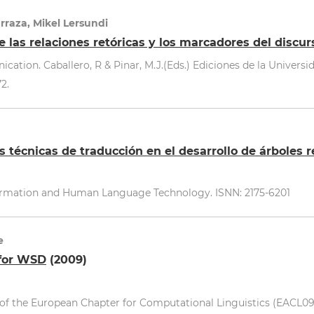
arraza, Mikel Lersundi
 las relaciones retóricas y los marcadores del discur
on. Caballero, R & Pinar, M.J.(Eds.) Ediciones de la Universid
2.
as técnicas de traducción en el desarrollo de árboles 
ormation and Human Language Technology. ISNN: 2175-6201
e
for WSD
(2009)
of the European Chapter for Computational Linguistics (EACL09)