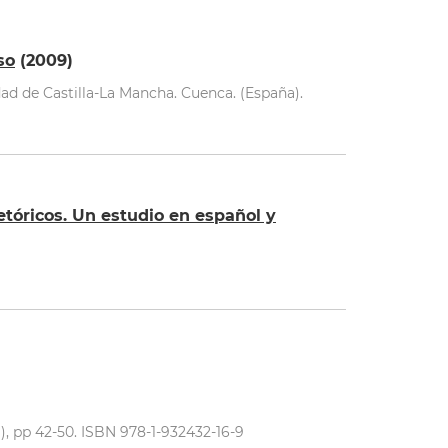
so
(2009)
ad de Castilla-La Mancha. Cuenca. (España).
retóricos. Un estudio en español y
, pp 42-50. ISBN 978-1-932432-16-9