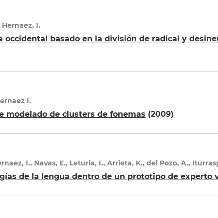
, Hernaez, I.
a occidental basado en la división de radical y desin
Hernaez I.
e modelado de clusters de fonemas
(2009)
rnaez, I., Navas, E., Leturia, I., Arrieta, K., del Pozo, A., Iturra
gías de la lengua dentro de un prototipo de experto v