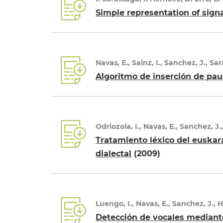
Simple representation of sig
Navas, E., Sainz, I., Sanchez, J., Sa
Algoritmo de inserción de pa
Odriozola, I., Navas, E., Sanchez, J.
Tratamiento léxico del euskar
dialectal
(2009)
Luengo, I., Navas, E., Sanchez, J., 
Detección de vocales mediant