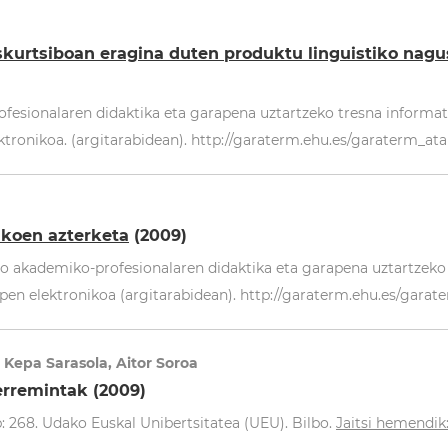
kurtsiboan eragina duten produktu linguistiko nagu
esionalaren didaktika eta garapena uztartzeko tresna informati
ktronikoa. (argitarabidean). http://garaterm.ehu.es/garaterm_ata
ikoen azterketa
(2009)
so akademiko-profesionalaren didaktika eta garapena uztartzeko 
en elektronikoa (argitarabidean). http://garaterm.ehu.es/garate
, Kepa Sarasola, Aitor Soroa
erremintak (2009)
: 268. Udako Euskal Unibertsitatea (UEU). Bilbo.
Jaitsi hemendi