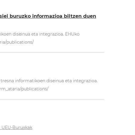
siei buruzko informazioa biltzen duen
koen diseinua eta integrazioa. EHUko
ria/publications/
tresna informatikoen diseinua eta integrazioa.
rm_ataria/publications/
k: UEU-Buruxkak