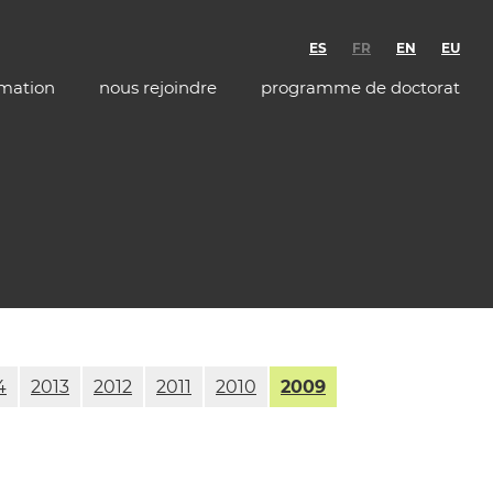
ES
FR
EN
EU
rmation
nous rejoindre
programme de doctorat
4
2013
2012
2011
2010
2009