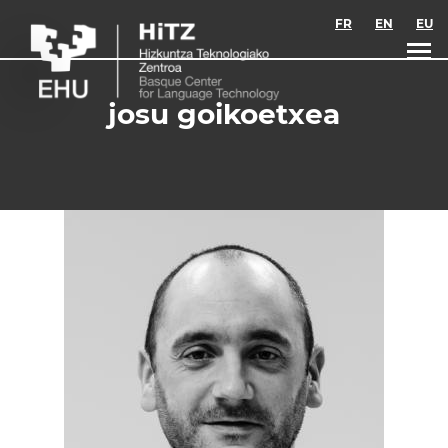
Skip to main content
FR
EN
EU
josu goikoetxea