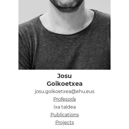
Josu
Goikoetxea
josu.goikoetxea@ehu.eus
Profesor/a
Ixa taldea
Publications
Projects