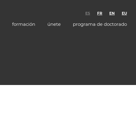
ES
FR
EN
EU
formación
únete
programa de doctorado