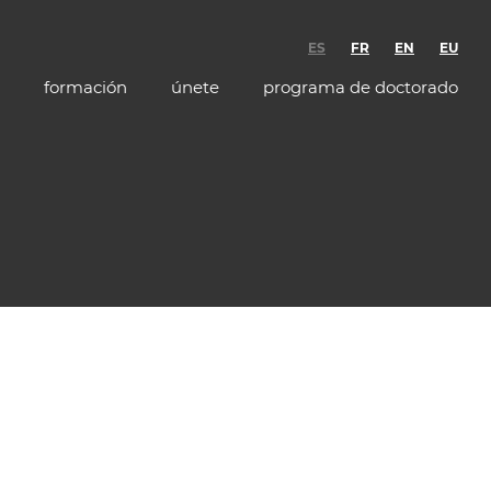
ES
FR
EN
EU
formación
únete
programa de doctorado