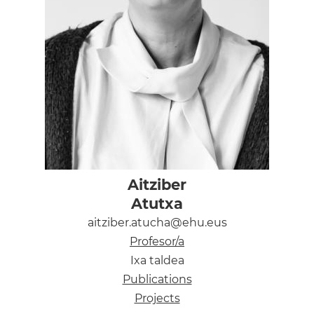
Aitziber
Atutxa
aitziber.atucha@ehu.eus
Profesor/a
Ixa taldea
Publications
Projects