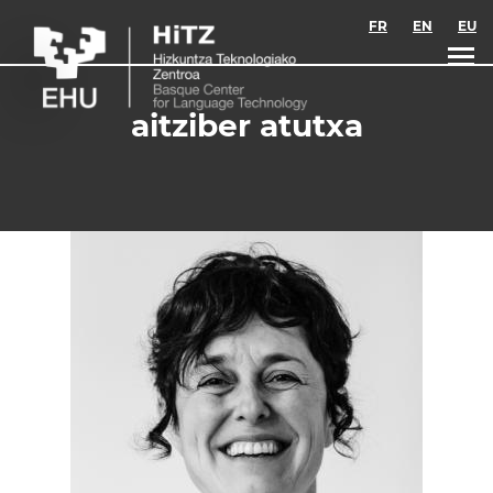
Skip to main content
FR
EN
EU
aitziber atutxa