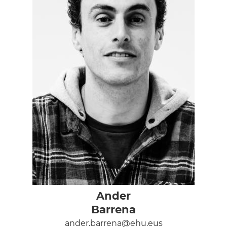
Ander
Barrena
ander.barrena@ehu.eus