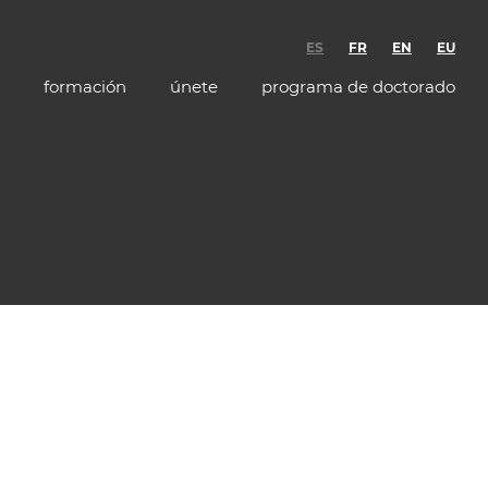
ES
FR
EN
EU
formación
únete
programa de doctorado