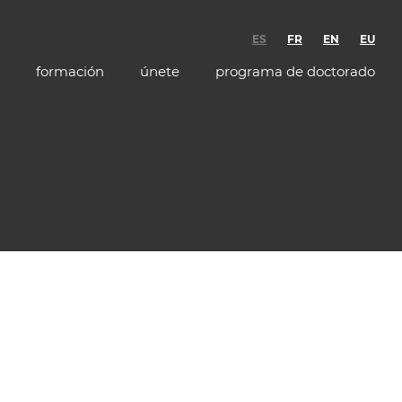
ES
FR
EN
EU
formación
únete
programa de doctorado