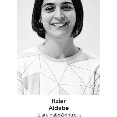
Itziar
Aldabe
itziar.aldabe@ehu.eus