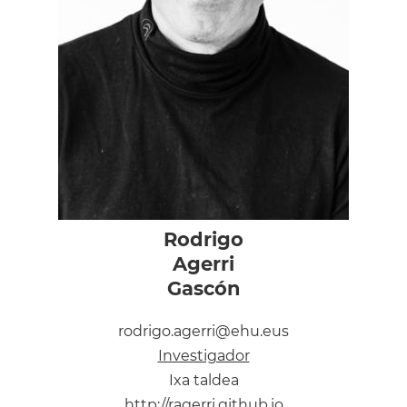
Rodrigo
Agerri
Gascón
rodrigo.agerri@ehu.eus
Investigador
Ixa taldea
http://ragerri.github.io