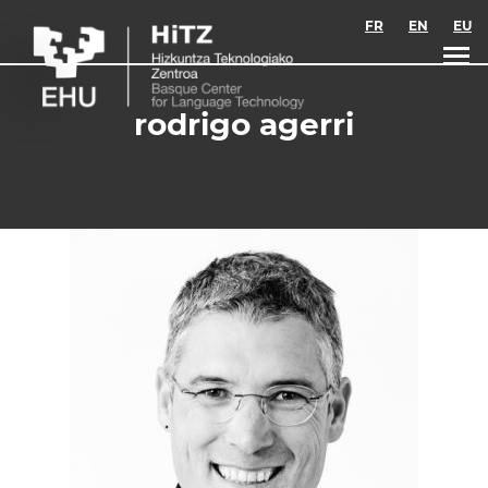
Skip to main content
FR
EN
EU
rodrigo agerri