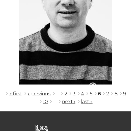
Pages
« first
‹ previous
…
2
3
4
5
6
7
8
9
10
…
next ›
last »