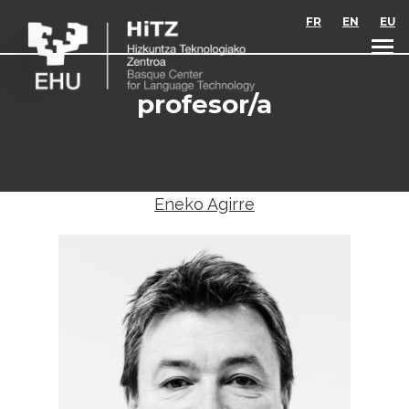
Skip to main content
FR
EN
EU
profesor/a
Eneko Agirre