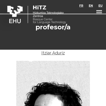
Skip to main content
FR
EN
EU
profesor/a
Itziar Aduriz