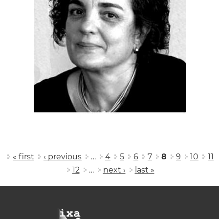
Pages
« first
‹ previous
…
4
5
6
7
8
9
10
11
12
…
next ›
last »