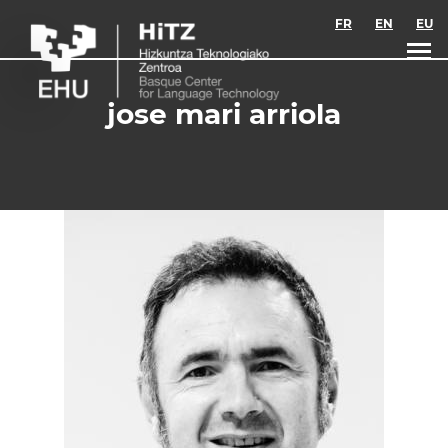
Skip to main content
FR
EN
EU
jose mari arriola