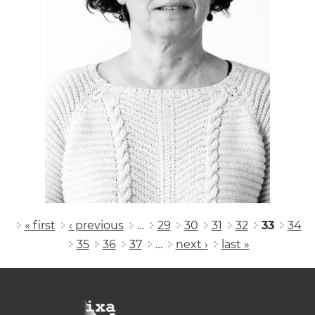
Pages
« first
‹ previous
…
29
30
31
32
33
34
35
36
37
…
next ›
last »