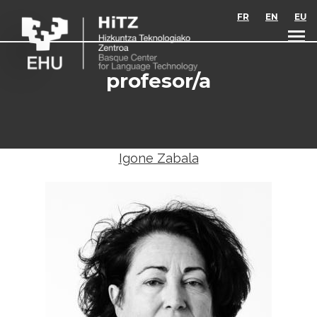
Skip to main content
FR
EN
EU
profesor/a
Igone Zabala