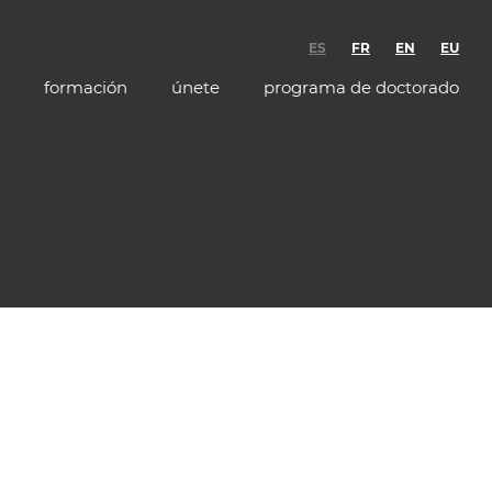
ES
FR
EN
EU
formación
únete
programa de doctorado