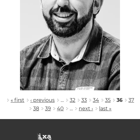
Pages
« first
‹ previous
…
32
33
34
35
36
37
38
39
40
…
next ›
last »