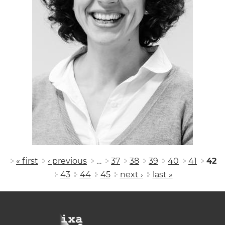
Pages
« first
‹ previous
…
37
38
39
40
41
42
43
44
45
next ›
last »