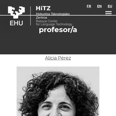
Skip to main content
FR
EN
EU
profesor/a
Alicia Pérez