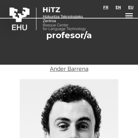
Skip to main content
FR
EN
EU
profesor/a
Ander Barrena