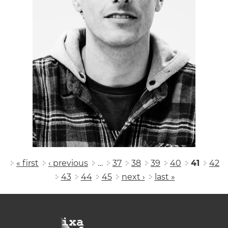
Pages
« first
‹ previous
…
37
38
39
40
41
42
43
44
45
next ›
last »