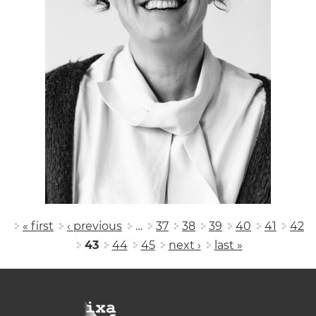
Pages
« first
‹ previous
…
37
38
39
40
41
42
43
44
45
next ›
last »