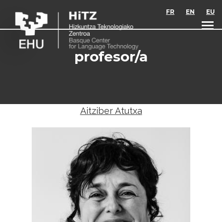
Skip to main content
FR
EN
EU
profesor/a
Aitziber Atutxa