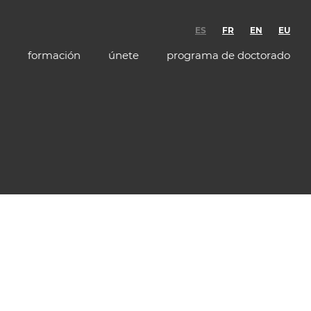
ES
FR
EN
EU
formación
únete
programa de doctorado